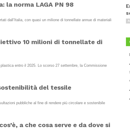
ia: la norma LAGA PN 98
E
s
rtati dall’Italia, con quasi un milione di tonnellate annue di materiali
A
iettivo 10 milioni di tonnellate di
 di plastica entro il 2025. Lo scorso 27 settembre, la Commissione
ostenibilità del tessile
tazioni pubbliche al fine di rendere più circolare e sostenibile
os’è, a che cosa serve e da dove si