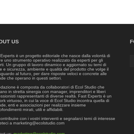
OUT US
F
 Experts è un progetto editoriale che nasce dalla volontà di
re uno strumento operativo realizzato da esperti per gli
rti. Un gruppo di lavoro dinamico e aggiornato su temi di
e e sicurezza, ambiente e qualità del prodotto che volge il
guardo al futuro, per dare risposte veloci e concrete alle
nde che operano in questi settori.
edazione è composta da collaboratori di Ecol Studio che
ano in stretta sinergia con manager, imprenditori e liberi
ssionisti rappresentanti di diverse realtà. Fast Experts è un
rk virtuoso, in cui la voce di Ecol Studio incontra quella di
nde, enti e associazioni per realizzare insieme
fondimenti mirati, utili e affidabili.
ontribuire con i vostri interventi e segnalarci temi di interesse
veteci a
marketing@ecolstudio.com
act us:
marketing@ecolstudio.com