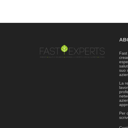
AB
Fast
crea
espe
salut
suo s
azie
La r
lavor
profe
netwo
azie
appro
Per c
scri
Cont