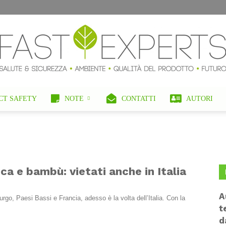
CT SAFETY
NOTE
CONTATTI
AUTORI
FastExperts
ica e bambù: vietati anche in Italia
Blog
A
go, Paesi Bassi e Francia, adesso è la volta dell’Italia. Con la
t
d