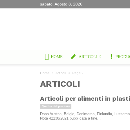
sabato, Agosto 8, 2026
HOME
ARTICOLI
PRODU
Home
Articoli
Page 2
ARTICOLI
Articoli per alimenti in plast
Qualità del prodotto
Dopo Austria, Belgio, Danimarca, Finlandia, Lussembur
Nota 42138/2021 pubblicata a fine...