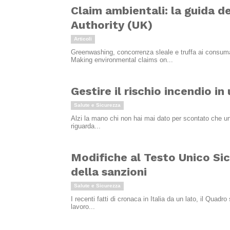
Claim ambientali: la guida 
Authority (UK)
Articoli
Greenwashing, concorrenza sleale e truffa ai consumat
Making environmental claims on...
Gestire il rischio incendio in 
Salute e Sicurezza
Alzi la mano chi non hai mai dato per scontato che un 
riguarda...
Modifiche al Testo Unico Sic
della sanzioni
Salute e Sicurezza
I recenti fatti di cronaca in Italia da un lato, il Quad
lavoro...