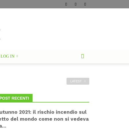
LOG IN
LATEST
POST RECENTI
utunno 2021: il rischio incendio sul
etto del mondo come non si vedeva
a...