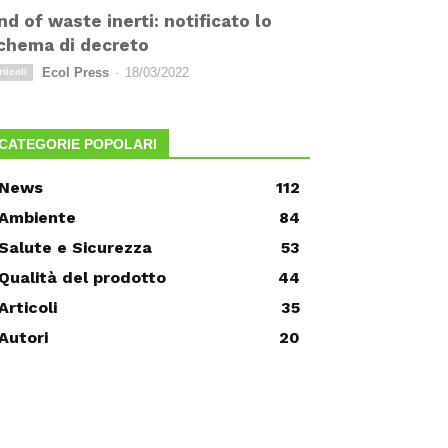
nd of waste inerti: notificato lo
chema di decreto
Ecol Press
-
18/03/2022
rticoli
CATEGORIE POPOLARI
News
112
Ambiente
84
Salute e Sicurezza
53
Qualità del prodotto
44
Articoli
35
Autori
20