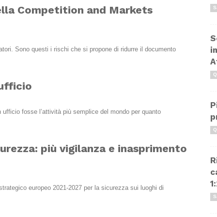
della Competition and Markets
S
S
i
ori. Sono questi i rischi che si propone di ridurre il documento
A
Q
ufficio
P
ufficio fosse l’attività più semplice del mondo per quanto
p
Q
urezza: più vigilanza e inasprimento
R
c
1
ro strategico europeo 2021-2027 per la sicurezza sui luoghi di
S