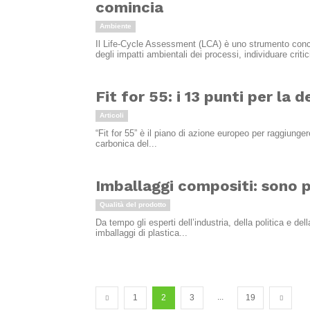
comincia
Ambiente
Il Life-Cycle Assessment (LCA) è uno strumento conc
degli impatti ambientali dei processi, individuare critici
Fit for 55: i 13 punti per la
Articoli
“Fit for 55” è il piano di azione europeo per raggiunger
carbonica del...
Imballaggi compositi: sono pi
Qualità del prodotto
Da tempo gli esperti dell’industria, della politica e de
imballaggi di plastica...
...
1
2
3
19