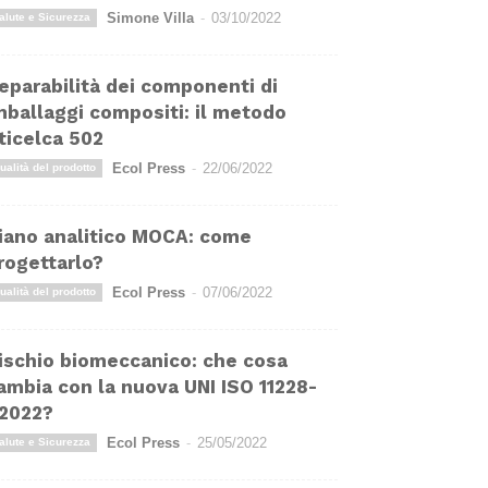
Simone Villa
-
03/10/2022
alute e Sicurezza
eparabilità dei componenti di
mballaggi compositi: il metodo
ticelca 502
Ecol Press
-
22/06/2022
ualità del prodotto
iano analitico MOCA: come
rogettarlo?
Ecol Press
-
07/06/2022
ualità del prodotto
ischio biomeccanico: che cosa
ambia con la nuova UNI ISO 11228-
:2022?
Ecol Press
-
25/05/2022
alute e Sicurezza