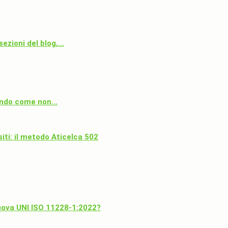
sezioni del blog,…
 mondo come non…
iti: il metodo Aticelca 502
uova UNI ISO 11228-1:2022?