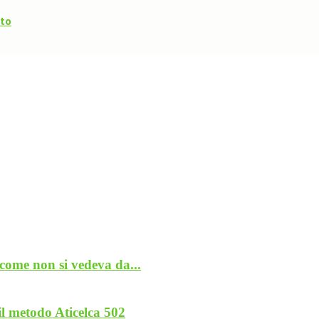
eto
 come non si vedeva da...
il metodo Aticelca 502