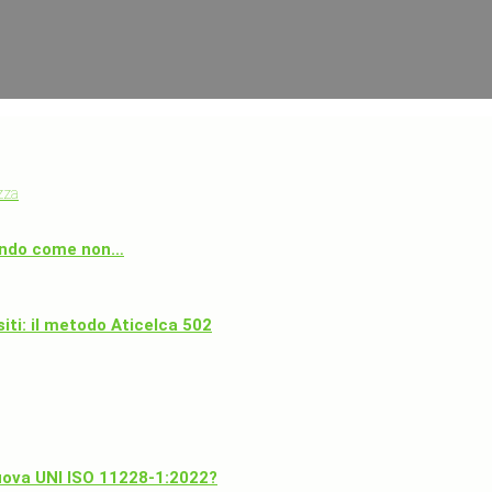
zza
 mondo come non…
iti: il metodo Aticelca 502
uova UNI ISO 11228-1:2022?