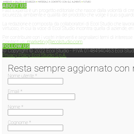
ABOUT US
Fast Experts è un progetto editoriale che nasce dalla volontà di cr
sicurezza, ambiente e qualità del prodotto che volge il suo sguardo 
La redazione è composta da collaboratori di Ecol Studio che lavoran
virtuoso, in cui la voce di Ecol Studio incontra quella di aziende, ent
Per contribuire con i vostri interventi e segnalarci temi di interesse
Contact us:
marketing@ecolstudio.com
FOLLOW US
© Copyright © 2022 Ecol Studio - P.IVA 01484940463 Ecol Studi
Privacy Policy Ecol Studio S.p.A.
Resta sempre aggiornato con n
Nome utente *
Email *
Nome *
Cognome *