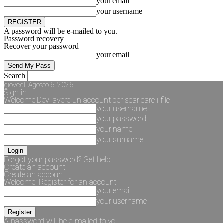
your email
your username
A password will be e-mailed to you.
Password recovery
Recover your password
your email
Search
giovedì, Agosto 6, 2026
Sign in
Welcome!Devi avere un account per scaricare i file
your username
your password
your name
your surname
Forgot your password? Get help
Create an account
Create an account
Welcome! Register for an account
your email
your username
A password will be e-mailed to you.