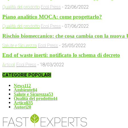
Qualità del prodotto
Ecol Press
-
22/06/2022
Piano analitico MOCA: come progettarlo?
Qualità del prodotto
Ecol Press
-
07/06/2022
Rischio biomeccanico: che cosa cambia con la nuova
Salute e Sicurezza
Ecol Press
-
25/05/2022
End of waste inerti: notificato lo schema di decreto
Articoli
Ecol Press
-
18/03/2022
CATEGORIE POPOLARI
News
112
Ambiente
84
Salute e Sicurezza
53
Qualità del prodotto
44
Articoli
35
Autori
20