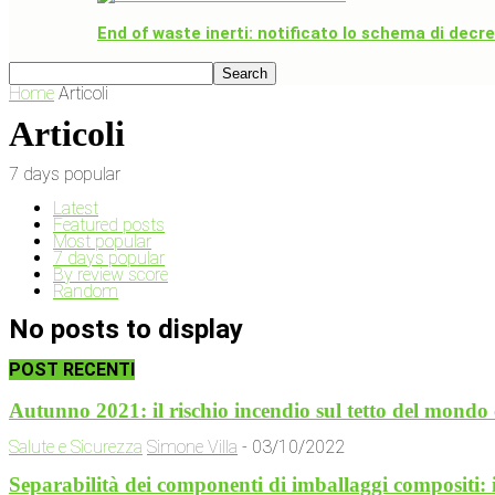
End of waste inerti: notificato lo schema di decr
Home
Articoli
Articoli
7 days popular
Latest
Featured posts
Most popular
7 days popular
By review score
Random
No posts to display
POST RECENTI
Autunno 2021: il rischio incendio sul tetto del mondo
Salute e Sicurezza
Simone Villa
-
03/10/2022
Separabilità dei componenti di imballaggi compositi: 