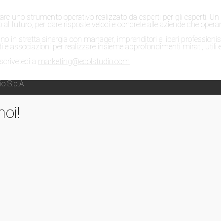
eare uno strumento operativo realizzato da esperti per gli esperti. U
al futuro, per dare risposte veloci e concrete alle aziende che operan
o in stretta sinergia con manager, imprenditori e liberi professionis
i e associazioni per realizzare insieme approfondimenti mirati, utili e 
 scriveteci a
marketing@ecolstudio.com
o S.p.A.
oi!