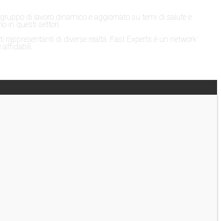
n gruppo di lavoro dinamico e aggiornato su temi di salute e
o in questi settori.
ti rappresentanti di diverse realtà. Fast Experts è un network
affidabili.