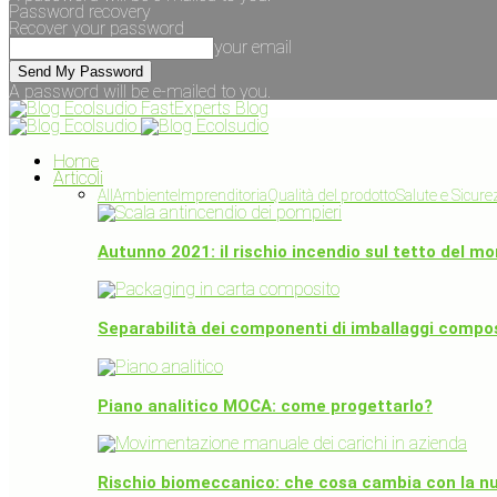
Password recovery
Recover your password
your email
A password will be e-mailed to you.
FastExperts Blog
Home
Articoli
All
Ambiente
Imprenditoria
Qualità del prodotto
Salute e Sicure
Autunno 2021: il rischio incendio sul tetto del
Separabilità dei componenti di imballaggi compos
Piano analitico MOCA: come progettarlo?
Rischio biomeccanico: che cosa cambia con la n