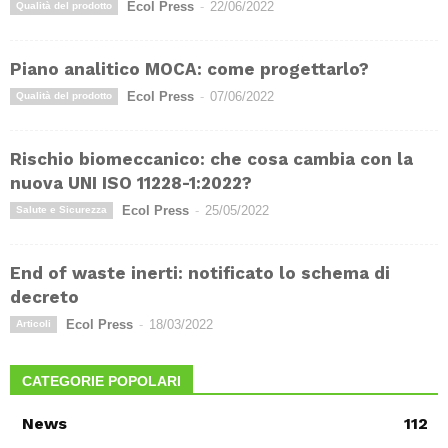
Ecol Press
-
22/06/2022
Qualità del prodotto
Piano analitico MOCA: come progettarlo?
Ecol Press
-
07/06/2022
Qualità del prodotto
Rischio biomeccanico: che cosa cambia con la
nuova UNI ISO 11228-1:2022?
Ecol Press
-
25/05/2022
Salute e Sicurezza
End of waste inerti: notificato lo schema di
decreto
Ecol Press
-
18/03/2022
Articoli
CATEGORIE POPOLARI
News
112