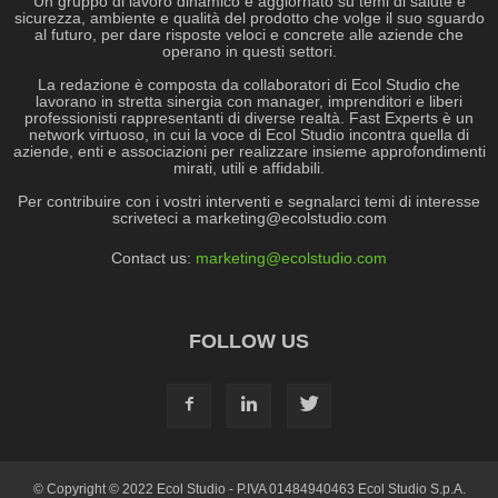
Un gruppo di lavoro dinamico e aggiornato su temi di salute e
sicurezza, ambiente e qualità del prodotto che volge il suo sguardo
al futuro, per dare risposte veloci e concrete alle aziende che
operano in questi settori.
La redazione è composta da collaboratori di Ecol Studio che
lavorano in stretta sinergia con manager, imprenditori e liberi
professionisti rappresentanti di diverse realtà. Fast Experts è un
network virtuoso, in cui la voce di Ecol Studio incontra quella di
aziende, enti e associazioni per realizzare insieme approfondimenti
mirati, utili e affidabili.
Per contribuire con i vostri interventi e segnalarci temi di interesse
scriveteci a
marketing@ecolstudio.com
Contact us:
marketing@ecolstudio.com
FOLLOW US
© Copyright © 2022 Ecol Studio - P.IVA 01484940463 Ecol Studio S.p.A.