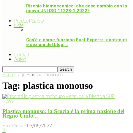
Rischio biomeccanico: che cosa cambia con la
nuova UNI ISO 11228-1:2022?
Product Safety
Note
Cos’è e come funziona Fast Experts: contenuti
e sezioni del blog,…
Contatti
Autori
Home
Tags
Plastica monouso
Tag: plastica monouso
News
Plastica monouso: la Scozia è la prima nazione del
Regno Unito...
Ecol Press
-
03/06/2022
0