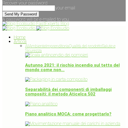
Recover your password
your email
A password will be e-mailed to you.
FastExperts Blog
Home
Articoli
All
Ambiente
Imprenditoria
Qualità del prodotto
Salute e
Sicurezza
Autunno 2021: il rischio incendio sul tetto del
mondo come non…
Separabilità dei componenti di imballaggi
compositi: il metodo Aticelca 502
Piano analitico MOCA: come progettarlo?