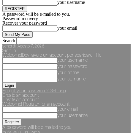
your username
A password will be e-mailed to you.
Password recovery
Recover your password
your email
Search
venerdì, Agosto 7, 2026
Sign in
Welcome!Devi avere un account per scaricare i file
your username
your password
your name
your surname
Forgot your password? Get help
Create an account
Create an account
Welcome! Register for an account
your email
your username
A password will be e-mailed to you.
Password recovery