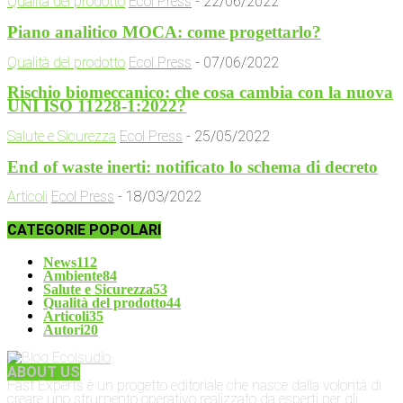
Qualità del prodotto
Ecol Press
-
22/06/2022
Piano analitico MOCA: come progettarlo?
Qualità del prodotto
Ecol Press
-
07/06/2022
Rischio biomeccanico: che cosa cambia con la nuova
UNI ISO 11228-1:2022?
Salute e Sicurezza
Ecol Press
-
25/05/2022
End of waste inerti: notificato lo schema di decreto
Articoli
Ecol Press
-
18/03/2022
CATEGORIE POPOLARI
News
112
Ambiente
84
Salute e Sicurezza
53
Qualità del prodotto
44
Articoli
35
Autori
20
ABOUT US
Fast Experts è un progetto editoriale che nasce dalla volontà di
creare uno strumento operativo realizzato da esperti per gli