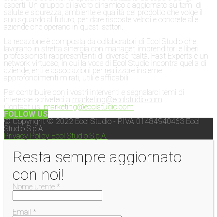
esperti. Un gruppo di lavoro dinamico e aggiornato su temi di
salute e sicurezza, ambiente e qualità del prodotto che volge il
suo sguardo al futuro, per dare risposte veloci e concrete alle
aziende che operano in questi settori.
La redazione è composta da collaboratori di Ecol Studio che
lavorano in stretta sinergia con manager, imprenditori e liberi
professionisti rappresentanti di diverse realtà. Fast Experts è un
network virtuoso, in cui la voce di Ecol Studio incontra quella di
aziende, enti e associazioni per realizzare insieme
approfondimenti mirati, utili e affidabili.
Per contribuire con i vostri interventi e segnalarci temi di
interesse scriveteci a
marketing@ecolstudio.com
Contact us:
marketing@ecolstudio.com
FOLLOW US
© Copyright © 2022 Ecol Studio - P.IVA 01484940463 Ecol
Studio S.p.A.
Privacy Policy Ecol Studio S.p.A.
Resta sempre aggiornato
con noi!
Nome utente *
Email *