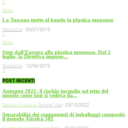
0
News
La Toscana mette al bando la plastica monouso
Redazione
-
03/07/2019
1
News
Stop dall’Europa alla plastica monouso. Dal 2
luglio, la Direttiva impone...
Redazione
-
12/06/2019
9
POST RECENTI
Autunno 2021: il rischio incendio sul tetto del
mondo come non si vedeva da...
Salute e Sicurezza
Simone Villa
-
03/10/2022
Separabilità dei componenti di imballaggi compositi:
il metodo Aticelca 502