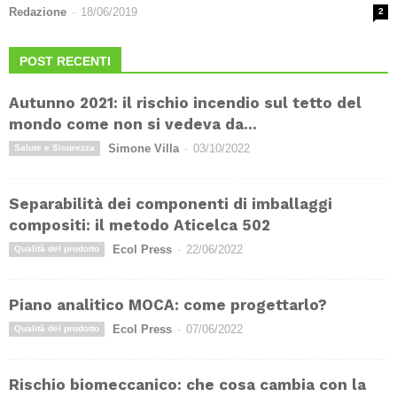
Redazione
-
18/06/2019
2
POST RECENTI
Autunno 2021: il rischio incendio sul tetto del
mondo come non si vedeva da...
Simone Villa
-
03/10/2022
Salute e Sicurezza
Separabilità dei componenti di imballaggi
compositi: il metodo Aticelca 502
Ecol Press
-
22/06/2022
Qualità del prodotto
Piano analitico MOCA: come progettarlo?
Ecol Press
-
07/06/2022
Qualità del prodotto
Rischio biomeccanico: che cosa cambia con la