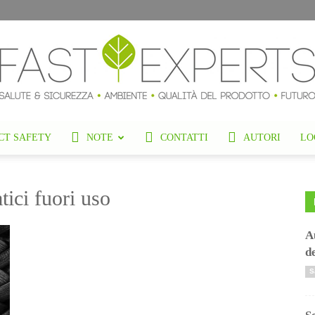
CT SAFETY
NOTE
CONTATTI
AUTORI
LO
FastExperts
ici fuori uso
A
Blog
d
S