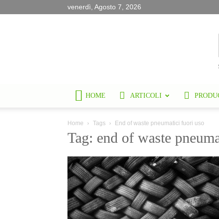
venerdì, Agosto 7, 2026
HOME
ARTICOLI
PRODU
Home
Tags
End of waste pneumatici fuori uso
Tag: end of waste pneumat