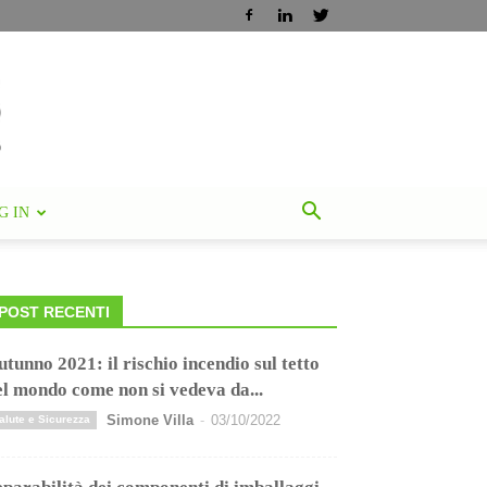
G IN
POST RECENTI
utunno 2021: il rischio incendio sul tetto
el mondo come non si vedeva da...
Simone Villa
-
03/10/2022
alute e Sicurezza