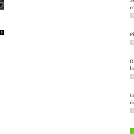
S
c
Q
0
P
Q
R
l
S
E
d
A