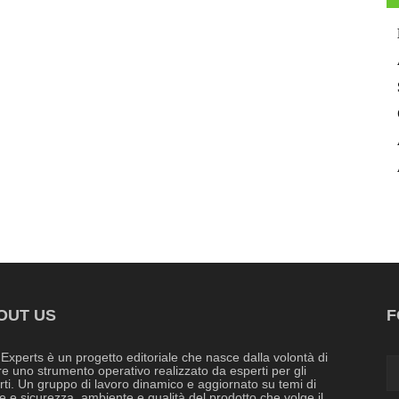
OUT US
F
 Experts è un progetto editoriale che nasce dalla volontà di
re uno strumento operativo realizzato da esperti per gli
rti. Un gruppo di lavoro dinamico e aggiornato su temi di
e e sicurezza, ambiente e qualità del prodotto che volge il