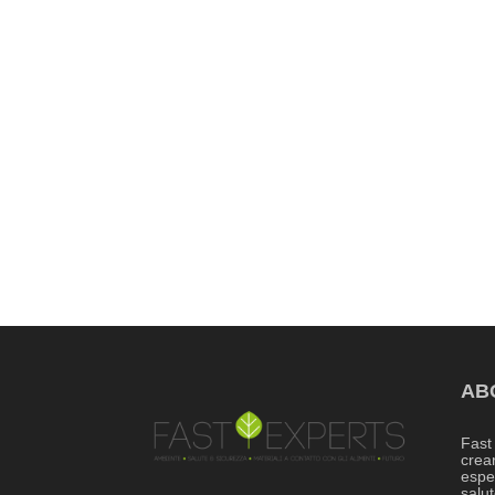
AB
Fast
crea
espe
salut