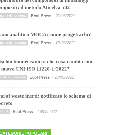
eparabilità dei componenti di imballaggi
ompositi: il metodo Aticelca 502
Ecol Press
-
22/06/2022
ualità del prodotto
iano analitico MOCA: come progettarlo?
Ecol Press
-
07/06/2022
ualità del prodotto
ischio biomeccanico: che cosa cambia con
a nuova UNI ISO 11228-1:2022?
Ecol Press
-
25/05/2022
alute e Sicurezza
nd of waste inerti: notificato lo schema di
ecreto
Ecol Press
-
18/03/2022
rticoli
CATEGORIE POPOLARI